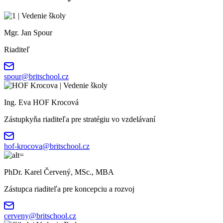
Mgr. Jan Spour
Riaditeľ
spour@britschool.cz
Ing. Eva HOF Krocová
Zástupkyňa riaditeľa pre stratégiu vo vzdelávaní
hof-krocova@britschool.cz
PhDr. Karel Červený, MSc., MBA
Zástupca riaditeľa pre koncepciu a rozvoj
cerveny@britschool.cz