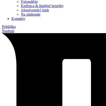
Fotogaléria
Knižnica & študijné benefity
Absolventský klub
Na stiahnutie
Kontakty
Prihláška
Študenti