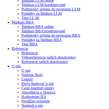
Štúdium LLM online
Štúdium LLM kombinované
Podmienky prijatia do programu LLM
Poplatky za štúdium LLM
Titul LL.M.
Štúdium BBA
Štúdium BBA online
Štúdium BBA kombinované
Podmienky prijatia do programu BBA
Poplatky za štúdium BBA
Titul BBA
Referencie
Referencie
Videoreferencie našich absolventov
Referencie našich absolventov
O nás
O nás
Vedenie školy
Lektori
Prečo študovať u nás
Často kladené otázky
Akreditácia a členstvo
Hodnotenie IES
Prestížne ocenenie
Napísali o nás