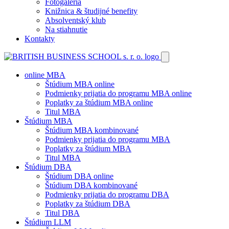
Fotogaléria
Knižnica & študijné benefity
Absolventský klub
Na stiahnutie
Kontakty
online MBA
Štúdium MBA online
Podmienky prijatia do programu MBA online
Poplatky za štúdium MBA online
Titul MBA
Štúdium MBA
Štúdium MBA kombinované
Podmienky prijatia do programu MBA
Poplatky za štúdium MBA
Titul MBA
Štúdium DBA
Štúdium DBA online
Štúdium DBA kombinované
Podmienky prijatia do programu DBA
Poplatky za štúdium DBA
Titul DBA
Štúdium LLM