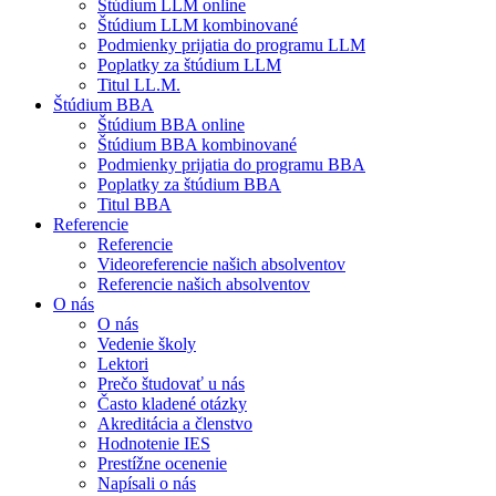
Štúdium LLM online
Štúdium LLM kombinované
Podmienky prijatia do programu LLM
Poplatky za štúdium LLM
Titul LL.M.
Štúdium BBA
Štúdium BBA online
Štúdium BBA kombinované
Podmienky prijatia do programu BBA
Poplatky za štúdium BBA
Titul BBA
Referencie
Referencie
Videoreferencie našich absolventov
Referencie našich absolventov
O nás
O nás
Vedenie školy
Lektori
Prečo študovať u nás
Často kladené otázky
Akreditácia a členstvo
Hodnotenie IES
Prestížne ocenenie
Napísali o nás