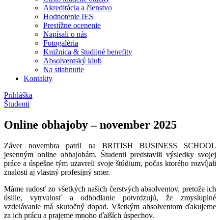
Akreditácia a členstvo
Hodnotenie IES
Prestížne ocenenie
Napísali o nás
Fotogaléria
Knižnica & študijné benefity
Absolventský klub
Na stiahnutie
Kontakty
Prihláška
Študenti
Online obhajoby – november 2025
Záver novembra patril na BRITISH BUSINESS SCHOOL
jesenným online obhajobám. Študenti predstavili výsledky svojej
práce a úspešne tým uzavreli svoje štúdium, počas ktorého rozvíjali
znalosti aj vlastný profesijný smer.
Máme radosť zo všetkých našich čerstvých absolventov, pretože ich
úsilie, vytrvalosť a odhodlanie potvrdzujú, že zmysluplné
vzdelávanie má skutočný dopad. Všetkým absolventom ďakujeme
za ich prácu a prajeme mnoho ďalších úspechov.