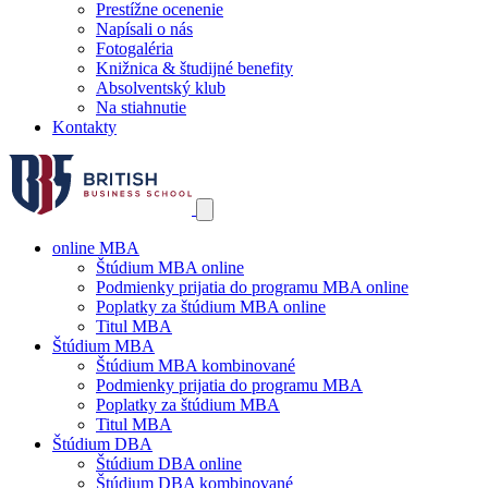
Prestížne ocenenie
Napísali o nás
Fotogaléria
Knižnica & študijné benefity
Absolventský klub
Na stiahnutie
Kontakty
online MBA
Štúdium MBA online
Podmienky prijatia do programu MBA online
Poplatky za štúdium MBA online
Titul MBA
Štúdium MBA
Štúdium MBA kombinované
Podmienky prijatia do programu MBA
Poplatky za štúdium MBA
Titul MBA
Štúdium DBA
Štúdium DBA online
Štúdium DBA kombinované