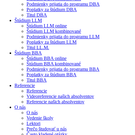
Podmienky prijatia do programu DBA
Poplatky za štúdium DBA
Titul DBA
Štúdium LLM
Štúdium LLM online
Štúdium LLM kombinované
Podmienky prijatia do programu LLM
Poplatky za štúdium LLM
Titul LL.M.
Štúdium BBA
Štúdium BBA online
Štúdium BBA kombinované
Podmienky prijatia do programu BBA
Poplatky za štúdium BBA
Titul BBA
Referencie
Referencie
Videoreferencie našich absolventov
Referencie našich absolventov
O nás
O nás
Vedenie školy
Lektori
Prečo študovať u nás
Často kladené otázky