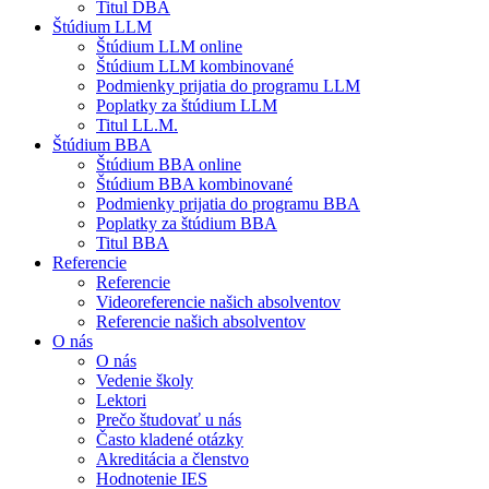
Titul DBA
Štúdium LLM
Štúdium LLM online
Štúdium LLM kombinované
Podmienky prijatia do programu LLM
Poplatky za štúdium LLM
Titul LL.M.
Štúdium BBA
Štúdium BBA online
Štúdium BBA kombinované
Podmienky prijatia do programu BBA
Poplatky za štúdium BBA
Titul BBA
Referencie
Referencie
Videoreferencie našich absolventov
Referencie našich absolventov
O nás
O nás
Vedenie školy
Lektori
Prečo študovať u nás
Často kladené otázky
Akreditácia a členstvo
Hodnotenie IES