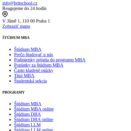
info@britschool.cz
Reagujeme do 24 hodín
V Jámě 1, 110 00 Praha 1
Zobraziť mapu
ŠTÚDIUM MBA
Štúdium MBA
Prečo študovať u nás
Podmienky prijatia do programu MBA
Poplatky za štúdium MBA
Často kladené otázky
Titul MBA
Študentská sekcia
PROGRAMY
Štúdium MBA
Štúdium MBA online
Štúdium DBA
Štúdium DBA online
Štúdium LLM
Štúdium LLM online