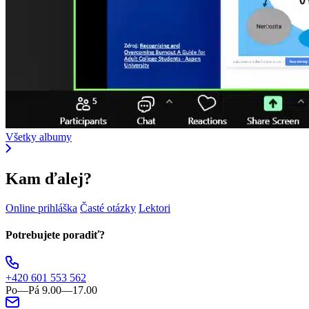
Všetky albumy
Kam ďalej?
Online prihláška
Časté otázky
Lektori
Potrebujete poradiť?
+420 601 553 562
Po—Pá 9.00—17.00