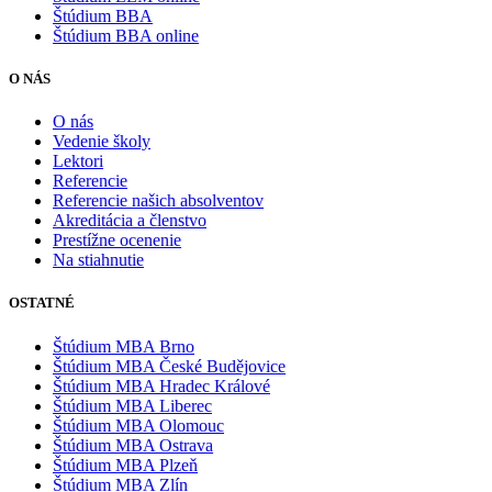
Štúdium BBA
Štúdium BBA online
O NÁS
O nás
Vedenie školy
Lektori
Referencie
Referencie našich absolventov
Akreditácia a členstvo
Prestížne ocenenie
Na stiahnutie
OSTATNÉ
Štúdium MBA Brno
Štúdium MBA České Budějovice
Štúdium MBA Hradec Králové
Štúdium MBA Liberec
Štúdium MBA Olomouc
Štúdium MBA Ostrava
Štúdium MBA Plzeň
Štúdium MBA Zlín