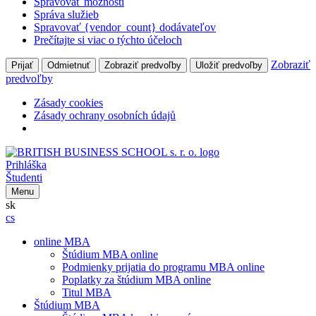
Spravovať možnosti
Správa služieb
Spravovať {vendor_count} dodávateľov
Prečítajte si viac o týchto účeloch
Zobraziť
Prijať
Odmietnuť
Zobraziť predvoľby
Uložiť predvoľby
predvoľby
Zásady cookies
Zásady ochrany osobních údajů
Prihláška
Študenti
Menu
sk
cs
online MBA
Štúdium MBA online
Podmienky prijatia do programu MBA online
Poplatky za štúdium MBA online
Titul MBA
Štúdium MBA