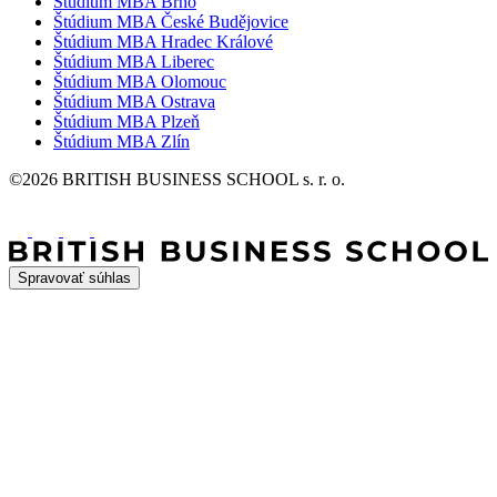
Štúdium MBA Brno
Štúdium MBA České Budějovice
Štúdium MBA Hradec Králové
Štúdium MBA Liberec
Štúdium MBA Olomouc
Štúdium MBA Ostrava
Štúdium MBA Plzeň
Štúdium MBA Zlín
©2026 BRITISH BUSINESS SCHOOL s. r. o.
Spravovať súhlas