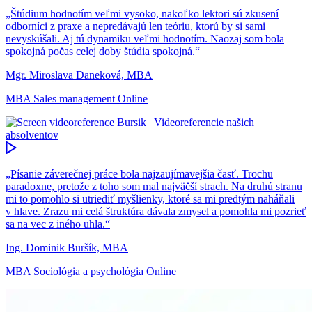
„Štúdium hodnotím veľmi vysoko, nakoľko lektori sú zkusení
odborníci z praxe a nepredávajú len teóriu, ktorú by si sami
nevyskúšali. Aj tú dynamiku veľmi hodnotím. Naozaj som bola
spokojná počas celej doby štúdia spokojná.“
Mgr. Miroslava Daneková, MBA
MBA Sales management Online
„Písanie záverečnej práce bola najzaujímavejšia časť. Trochu
paradoxne, pretože z toho som mal najväčší strach. Na druhú stranu
mi to pomohlo si utriediť myšlienky, ktoré sa mi predtým naháňali
v hlave. Zrazu mi celá štruktúra dávala zmysel a pomohla mi pozrieť
sa na vec z iného uhla.“
Ing. Dominik Buršík, MBA
MBA Sociológia a psychológia Online