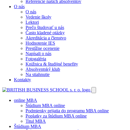
Referencie našich absolventov
O nás
O nás
Vedenie školy
Lektori
Prečo študovať u nás
Často kladené otázky
Akreditácia a členstvo
Hodnotenie IES
Prestížne ocenenie
Napísali o nás
Fotogaléria
Knižnica & študijné benefity
Absolventský klub
Na stiahnutie
Kontakty
online MBA
Štúdium MBA online
Podmienky prijatia do programu MBA online
Poplatky za štúdium MBA online
Titul MBA
Štúdium MBA