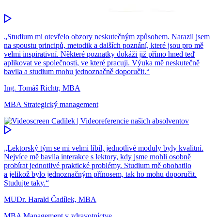
„Studium mi otevřelo obzory neskutečným způsobem. Narazil jsem
na spoustu principů, metodik a dalších poznání, které jsou pro mě
velmi inspirativní. Některé poznatky dokáži již přímo hned teď
aplikovat ve společnosti, ve které pracuji. Výuka mě neskutečně
bavila a studium mohu jednoznačně doporučit.“
Ing. Tomáš Richtr, MBA
MBA Strategický management
„Lektorský tým se mi velmi líbil, jednotlivé moduly byly kvalitní.
Nejvíce mě bavila interakce s lektory, kdy jsme mohli osobně
probírat jednotlivé praktické problémy. Studium mě obohatilo
a jelikož bylo jednoznačným přínosem, tak ho mohu doporučit.
Studujte taky.“
MUDr. Harald Čadílek, MBA
MBA Management v zdravotníctve