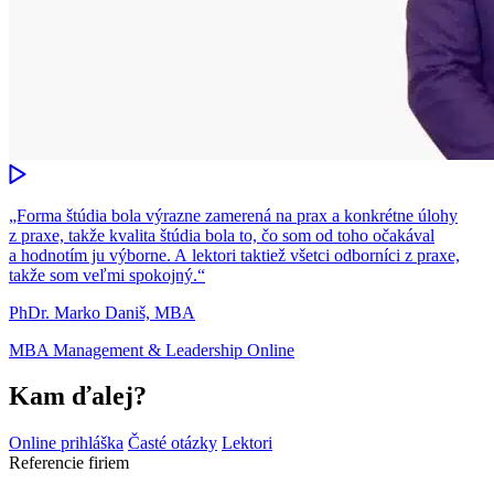
„Forma štúdia bola výrazne zamerená na prax a konkrétne úlohy
z praxe, takže kvalita štúdia bola to, čo som od toho očakával
a hodnotím ju výborne. A lektori taktiež všetci odborníci z praxe,
takže som veľmi spokojný.“
PhDr. Marko Daniš, MBA
MBA Management & Leadership Online
Kam ďalej?
Online prihláška
Časté otázky
Lektori
Referencie firiem