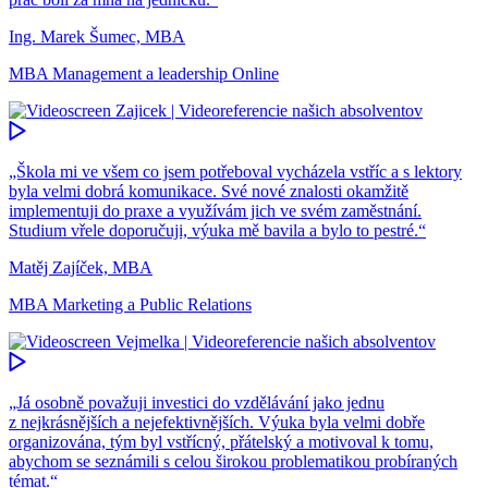
Ing. Marek Šumec, MBA
MBA Management a leadership Online
„Škola mi ve všem co jsem potřeboval vycházela vstříc a s lektory
byla velmi dobrá komunikace. Své nové znalosti okamžitě
implementuji do praxe a využívám jich ve svém zaměstnání.
Studium vřele doporučuji, výuka mě bavila a bylo to pestré.“
Matěj Zajíček, MBA
MBA Marketing a Public Relations
„Já osobně považuji investici do vzdělávání jako jednu
z nejkrásnějších a nejefektivnějších. Výuka byla velmi dobře
organizována, tým byl vstřícný, přátelský a motivoval k tomu,
abychom se seznámili s celou širokou problematikou probíraných
témat.“