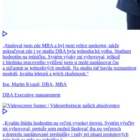
„Studoval jsem zde MBA a byl jsem velice spokojen, takže
pokračovat zde i ve studiu DBA byla jednoduchá volba. Studium
hodnotím na jedničku. Systém výuky mi vyhovoval, jelikož
z hlediska pracovního vytížení jsem si mohl naplánovat čas
a zúčastnit se jednotlivých modulů. Na studiu mě bavila rozmanitost
modulů, kvalita lektorů a jejich zkušenosti.“
Ing. Martin Kvapil, DBA, MBA
DBA Executive management
„Kvalitu štúdia hodnotím na veľmi vysokej úrovni. Systém výučby
mi vyhovoval, pretože som mohol študovať iba po večeroch
a dopredu naplánované prednášky i rady pri písaní postupových
prác boli za mňa na jedničku.“