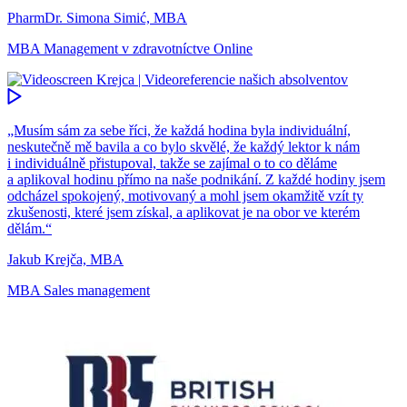
PharmDr. Simona Simić, MBA
MBA Management v zdravotníctve Online
„Musím sám za sebe říci, že každá hodina byla individuální,
neskutečně mě bavila a co bylo skvělé, že každý lektor k nám
i individuálně přistupoval, takže se zajímal o to co děláme
a aplikoval hodinu přímo na naše podnikání. Z každé hodiny jsem
odcházel spokojený, motivovaný a mohl jsem okamžitě vzít ty
zkušenosti, které jsem získal, a aplikovat je na obor ve kterém
dělám.“
Jakub Krejča, MBA
MBA Sales management