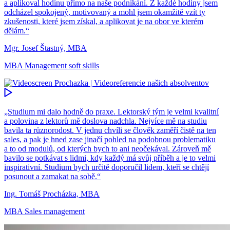
a aplikoval hodinu přímo na naše podnikání. Z každé hodiny jsem
odcházel spokojený, motivovaný a mohl jsem okamžitě vzít ty
zkušenosti, které jsem získal, a aplikovat je na obor ve kterém
dělám.“
Mgr. Josef Štastný, MBA
MBA Management soft skills
„Studium mi dalo hodně do praxe. Lektorský tým je velmi kvalitní
a polovina z lektorů mě doslova nadchla. Nejvíce mě na studiu
bavila ta různorodost. V jednu chvíli se člověk zaměří čistě na ten
sales, a pak je hned zase jinačí pohled na podobnou problematiku
a to od modulů, od kterých bych to ani neočekával. Zároveň mě
bavilo se potkávat s lidmi, kdy každý má svůj příběh a je to velmi
inspirativní. Studium bych určitě doporučil lidem, kteří se chtějí
posunout a zamakat na sobě.“
Ing. Tomáš Procházka, MBA
MBA Sales management