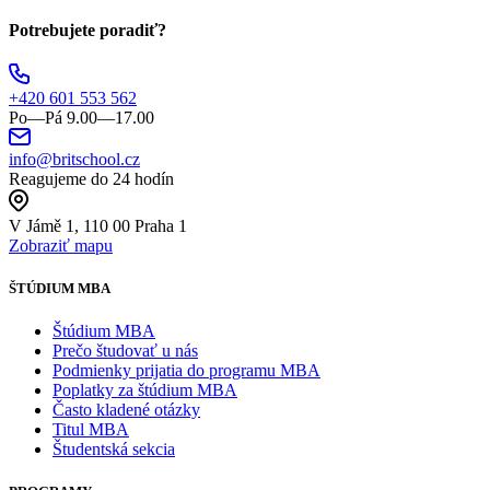
Potrebujete poradiť?
+420 601 553 562
Po—Pá 9.00—17.00
info@britschool.cz
Reagujeme do 24 hodín
V Jámě 1, 110 00 Praha 1
Zobraziť mapu
ŠTÚDIUM MBA
Štúdium MBA
Prečo študovať u nás
Podmienky prijatia do programu MBA
Poplatky za štúdium MBA
Často kladené otázky
Titul MBA
Študentská sekcia