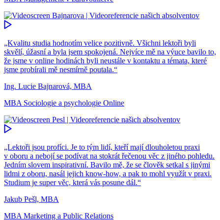
„Kvalitu studia hodnotím velice pozitivně. Všichni lektoři byli
skvělí, úžasní a byla jsem spokojená. Nejvíce mě na výuce bavilo to,
že jsme v online hodinách byli neustále v kontaktu a témata, které
jsme probírali mě nesmírně poutala.“
Ing. Lucie Bajnarová, MBA
MBA Sociologie a psychologie Online
„Lektoři jsou profíci. Je to tým lidí, kteří mají dlouholetou praxi
v oboru a nebojí se podívat na stokrát řečenou věc z jiného pohledu.
Jedním slovem inspirativní. Bavilo mě, že se člověk setkal s jinými
lidmi z oboru, nasál jejich know-how, a pak to mohl využít v praxi.
Studium je super věc, která vás posune dál.“
Jakub Pešl, MBA
MBA Marketing a Public Relations