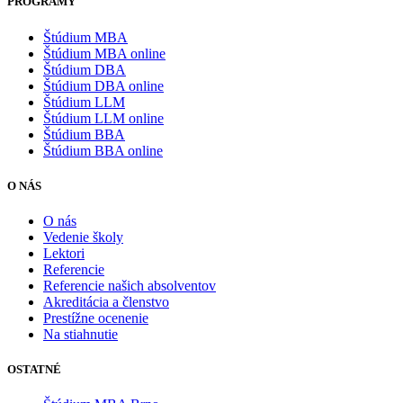
PROGRAMY
Štúdium MBA
Štúdium MBA online
Štúdium DBA
Štúdium DBA online
Štúdium LLM
Štúdium LLM online
Štúdium BBA
Štúdium BBA online
O NÁS
O nás
Vedenie školy
Lektori
Referencie
Referencie našich absolventov
Akreditácia a členstvo
Prestížne ocenenie
Na stiahnutie
OSTATNÉ