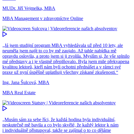
MUDr. Jiří Vejmelka, MBA
MBA Management v zdravotníctve Online
„Já jsem studijní program MBA vyhledávala už před 10 lety, ale
neuměla jsem najít to co by mě zaujalo. Až tahle nabídka mě
opravdu oslovila, a proto jsem si ji zvolila. Myslím si, že vše splnilo
mé představy a i je vlastně přeplňovalo. Byla jsem mile překvapena
kvalitou lektorů, kteří nám byli ochotni přednášet a v rámci své
praxe už nyní úspěšně uplatňuji všechny získané zkušenosti.“
Ing. Jana Šulcová, MBA
MBA Real Estate
„Musím sám za sebe říci, že každá hodina byla individuální,
neskutečně mě bavila a co bylo skvělé, že každý lektor k nám
i individuálně přistupoval, takže se zajímal o to co děláme