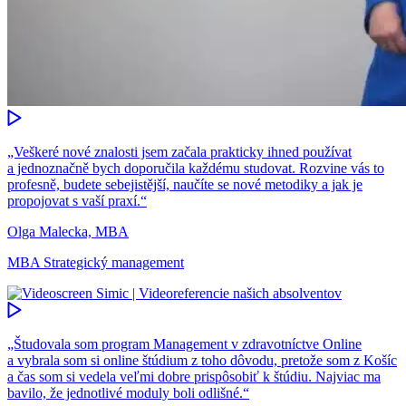
„Veškeré nové znalosti jsem začala prakticky ihned používat
a jednoznačně bych doporučila každému studovat. Rozvine vás to
profesně, budete sebejistější, naučíte se nové metodiky a jak je
propojovat s vaší praxí.“
Olga Malecka, MBA
MBA Strategický management
„Študovala som program Management v zdravotníctve Online
a vybrala som si online štúdium z toho dôvodu, pretože som z Košíc
a čas som si vedela veľmi dobre prispôsobiť k štúdiu. Najviac ma
bavilo, že jednotlivé moduly boli odlišné.“