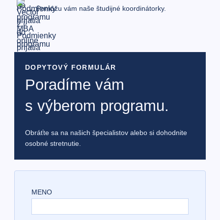
Pomôžu vám naše študijné koordinátorky.
DOPYTOVÝ FORMULÁR
Poradíme vám
s výberom programu.
Obráťte sa na našich špecialistov alebo si dohodnite
osobné stretnutie.
PLEASE LEAVE THIS FIELD EMPTY.
MENO