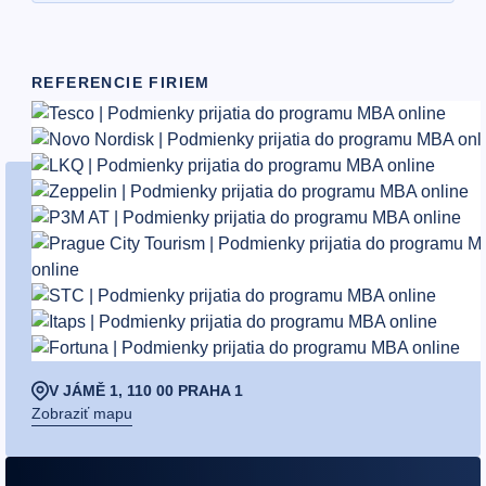
REFERENCIE FIRIEM
Potrebujete poradiť?
+420 601 553 562
Po—Pá 9.00—17.00
INFO@BRITSCHOOL.CZ
Reagujeme do 24 hodín
V JÁMĚ 1, 110 00 PRAHA 1
Zobraziť mapu