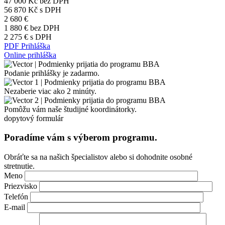
47 000 Kč
bez DPH
56 870 Kč
s DPH
2 680 €
1 880 €
bez DPH
2 275 €
s DPH
PDF Prihláška
Online prihláška
Podanie prihlášky je zadarmo.
Nezaberie viac ako 2 minúty.
Pomôžu vám naše študijné koordinátorky.
dopytový formulár
Poradíme vám s výberom programu.
Obráťte sa na našich špecialistov alebo si dohodnite osobné
stretnutie.
Please leave this field empty.
Meno
Priezvisko
Telefón
E-mail