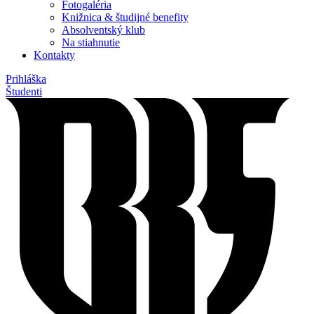
Fotogaléria
Knižnica & študijné benefity
Absolventský klub
Na stiahnutie
Kontakty
Prihláška
Študenti