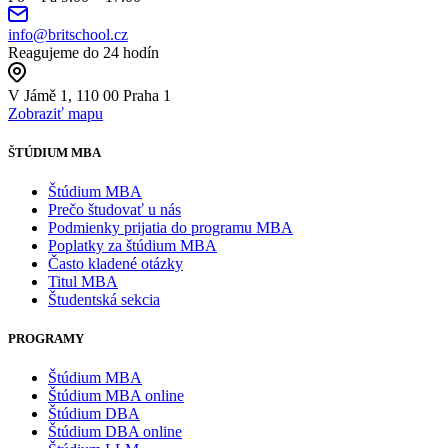
info@britschool.cz
Reagujeme do 24 hodín
V Jámě 1, 110 00 Praha 1
Zobraziť mapu
ŠTÚDIUM MBA
Štúdium MBA
Prečo študovať u nás
Podmienky prijatia do programu MBA
Poplatky za štúdium MBA
Často kladené otázky
Titul MBA
Študentská sekcia
PROGRAMY
Štúdium MBA
Štúdium MBA online
Štúdium DBA
Štúdium DBA online