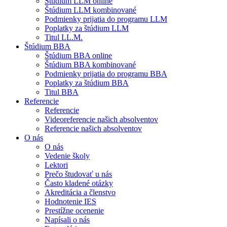
Štúdium LLM online
Štúdium LLM kombinované
Podmienky prijatia do programu LLM
Poplatky za štúdium LLM
Titul LL.M.
Štúdium BBA
Štúdium BBA online
Štúdium BBA kombinované
Podmienky prijatia do programu BBA
Poplatky za štúdium BBA
Titul BBA
Referencie
Referencie
Videoreferencie našich absolventov
Referencie našich absolventov
O nás
O nás
Vedenie školy
Lektori
Prečo študovať u nás
Často kladené otázky
Akreditácia a členstvo
Hodnotenie IES
Prestížne ocenenie
Napísali o nás