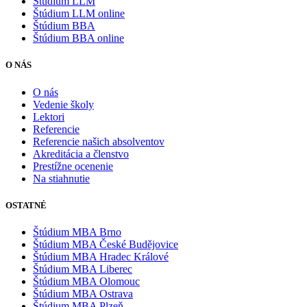
Štúdium LLM
Štúdium LLM online
Štúdium BBA
Štúdium BBA online
O NÁS
O nás
Vedenie školy
Lektori
Referencie
Referencie našich absolventov
Akreditácia a členstvo
Prestížne ocenenie
Na stiahnutie
OSTATNÉ
Štúdium MBA Brno
Štúdium MBA České Budějovice
Štúdium MBA Hradec Králové
Štúdium MBA Liberec
Štúdium MBA Olomouc
Štúdium MBA Ostrava
Štúdium MBA Plzeň