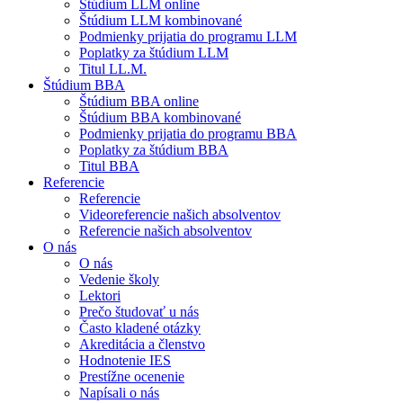
Štúdium LLM online
Štúdium LLM kombinované
Podmienky prijatia do programu LLM
Poplatky za štúdium LLM
Titul LL.M.
Štúdium BBA
Štúdium BBA online
Štúdium BBA kombinované
Podmienky prijatia do programu BBA
Poplatky za štúdium BBA
Titul BBA
Referencie
Referencie
Videoreferencie našich absolventov
Referencie našich absolventov
O nás
O nás
Vedenie školy
Lektori
Prečo študovať u nás
Často kladené otázky
Akreditácia a členstvo
Hodnotenie IES
Prestížne ocenenie
Napísali o nás